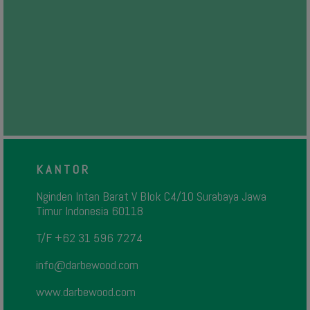
K A N T O R
Nginden Intan Barat V Blok C4/10 Surabaya Jawa
Timur Indonesia 60118
T/F +62 31 596 7274
info@darbewood.com
www.darbewood.com