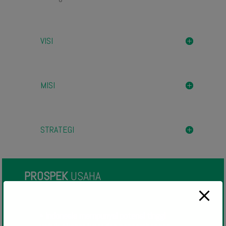
VISI
MISI
STRATEGI
PROSPEK
USAHA
•
Indonesia mempunyai potensi tinggi