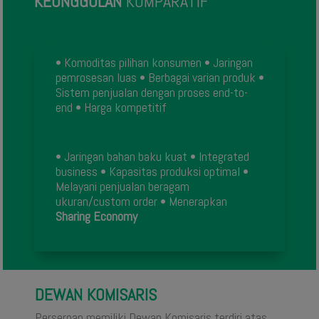
KEUNGGULAN
KOMPARATIF
• Komoditas pilihan konsumen
• Jaringan
pemrosesan luas
•
Berbagai varian produk
•
Sistem penjualan dengan proses end-to-
end
• Harga kompetitif
• Jaringan bahan baku kuat
• Integrated
business
• Kapasitas produksi optimal
•
Melayani penjualan beragam
ukuran/custom order
• Menerapkan
Sharing Economy
DEWAN KOMISARIS
Perseroan memiliki Dewan Komisaris terdiri atas